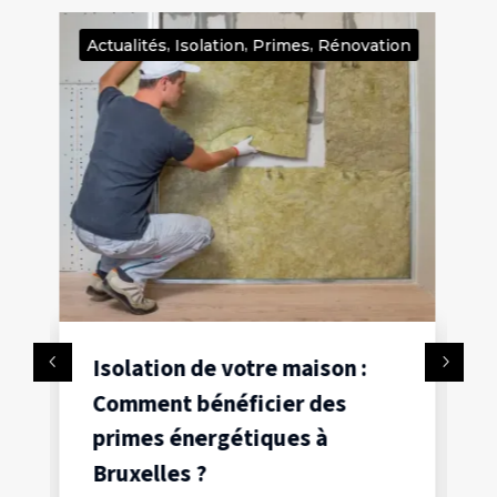
,
,
,
Rénovation
Actualités
Isolation
Primes
son :
J’isole mon toit : Comment
des
réussir son isolation
à
thermique ?
23 Oct 2024